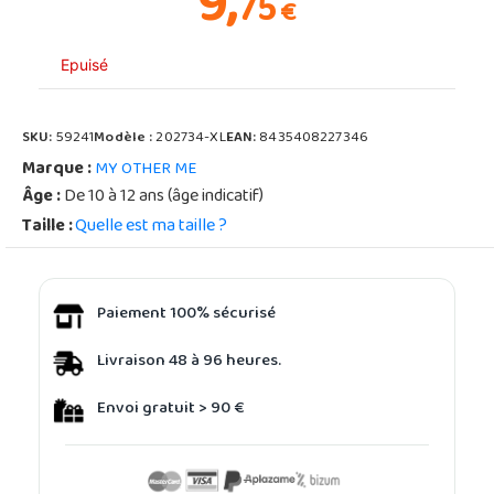
9,
75
€
Epuisé
SKU:
59241
Modèle :
202734-XL
EAN:
8435408227346
Marque :
MY OTHER ME
Âge :
De 10 à 12 ans (âge indicatif)
Taille :
Quelle est ma taille ?
Paiement 100% sécurisé
Livraison 48 à 96 heures.
Envoi gratuit > 90 €