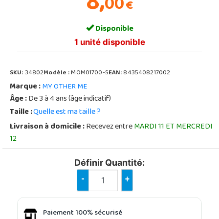
8,
00
€
Disponible
1 unité disponible
SKU:
34802
Modèle :
MOM01700-S
EAN:
8435408217002
Marque :
MY OTHER ME
Âge :
De 3 à 4 ans (âge indicatif)
Taille :
Quelle est ma taille ?
Livraison à domicile :
Recevez entre
MARDI 11 ET MERCREDI
12
Définir Quantité:
-
+
Paiement 100% sécurisé