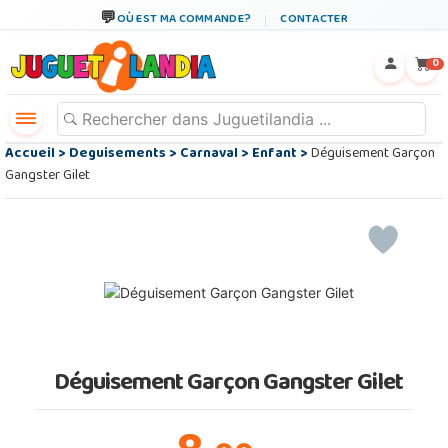
OÙ EST MA COMMANDE?
CONTACTER
←
×
0
Accueil
>
Deguisements
>
Carnaval
>
Enfant
>
Déguisement Garçon
Gangster Gilet
Déguisement Garçon Gangster Gilet