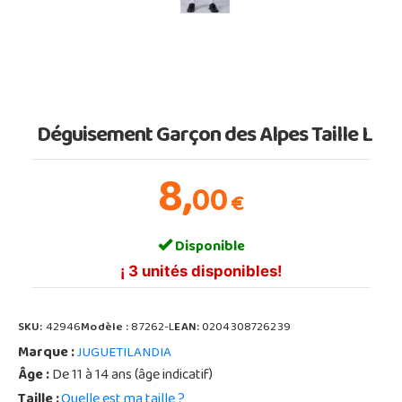
Déguisement Garçon des Alpes Taille L
8,
00
€
Disponible
¡ 3 unités disponibles!
SKU:
42946
Modèle :
87262-L
EAN:
0204308726239
Marque :
JUGUETILANDIA
Âge :
De 11 à 14 ans (âge indicatif)
Taille :
Quelle est ma taille ?