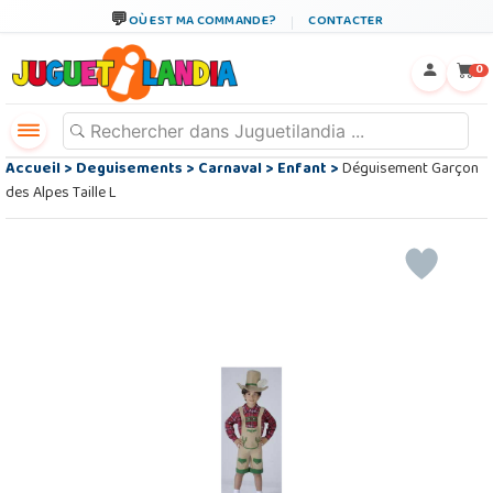
OÙ EST MA COMMANDE?
CONTACTER
←
×
0
Accueil
>
Deguisements
>
Carnaval
>
Enfant
>
Déguisement Garçon
des Alpes Taille L