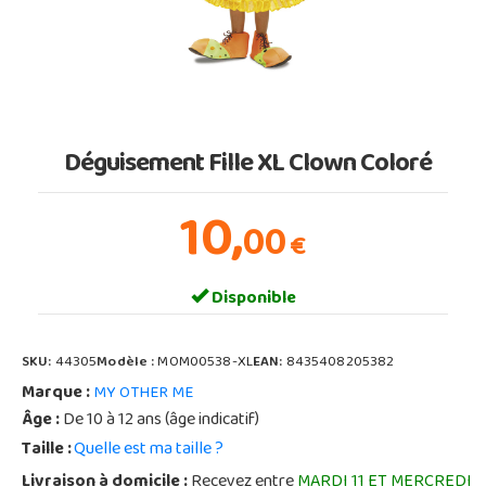
Déguisement Fille XL Clown Coloré
10,
00
€
Disponible
SKU:
44305
Modèle :
MOM00538-XL
EAN:
8435408205382
Marque :
MY OTHER ME
Âge :
De 10 à 12 ans (âge indicatif)
Taille :
Quelle est ma taille ?
Livraison à domicile :
Recevez entre
MARDI 11 ET MERCREDI