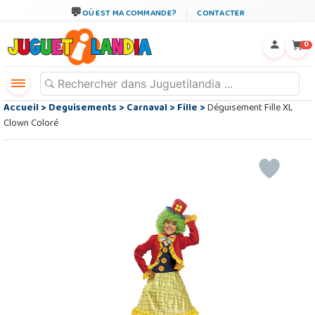
OÙ EST MA COMMANDE?
CONTACTER
←
×
0
Accueil
>
Deguisements
>
Carnaval
>
Fille
>
Déguisement Fille XL
Clown Coloré