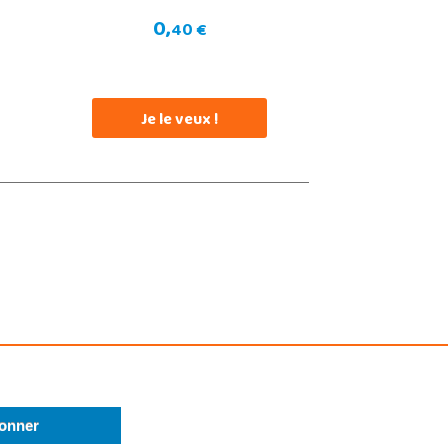
0,
40 €
Je le veux !