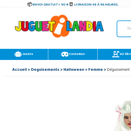
ENVOI GRATUIT > 90 €
LIVRAISON 48 À 96 HEURES.
Jouets
Costumes
Air libr
Accueil
>
Deguisements
>
Halloween
>
Femme
>
Déguisement F