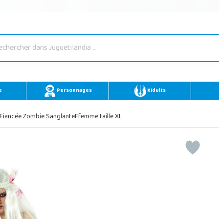
e
Personnages
Kidults
iancée Zombie SanglanteFfemme taille XL