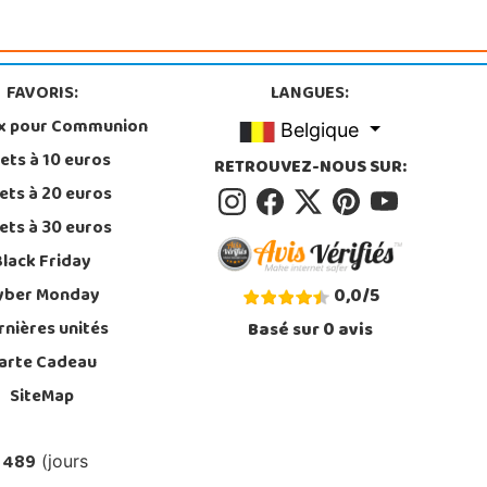
FAVORIS:
LANGUES:
x pour Communion
Belgique
ets à 10 euros
RETROUVEZ-NOUS SUR:
ets à 20 euros
ets à 30 euros
Black Friday
yber Monday
0,0
/
5
rnières unités
Basé sur
0
avis
arte Cadeau
SiteMap
 489
(jours