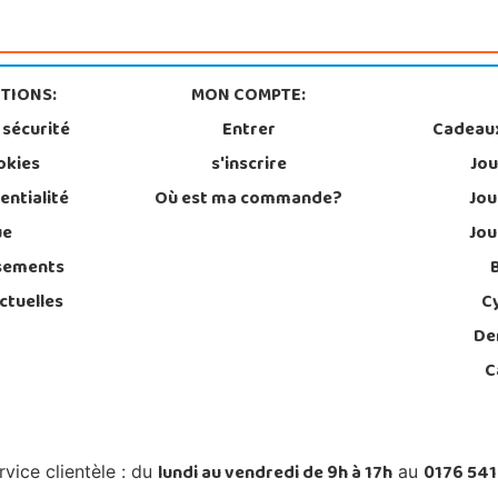
TIONS:
MON COMPTE:
 sécurité
Entrer
Cadeau
okies
s'inscrire
Jou
entialité
Où est ma commande?
Jou
ue
Jou
sements
ctuelles
C
De
C
lundi au vendredi de 9h à 17h
0176 541
rvice clientèle : du
au