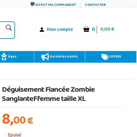
OÙ EST MA COMMANDE?
CONTACTER
0
0,00 €
Mon compte
Âges
Dernières unités
OFFRES
Déguisement Fiancée Zombie
SanglanteFfemme taille XL
8,
00
€
Epuisé