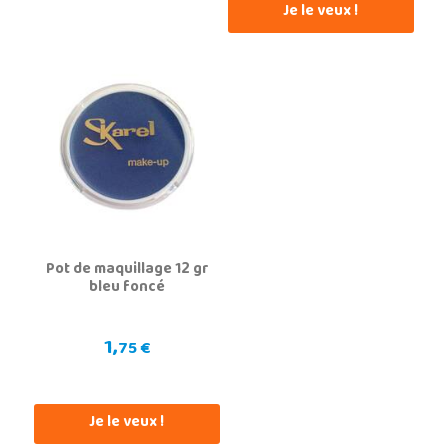
Je le veux !
Pot de maquillage 12 gr
bleu foncé
1,
75 €
Je le veux !