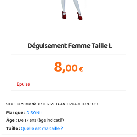
Déguisement Femme Taille L
8,
00
€
Epuisé
SKU:
30791
Modèle :
83769-L
EAN:
0204308376939
Marque :
DISONIL
Âge :
De 17 ans (âge indicatif)
Taille :
Quelle est ma taille ?