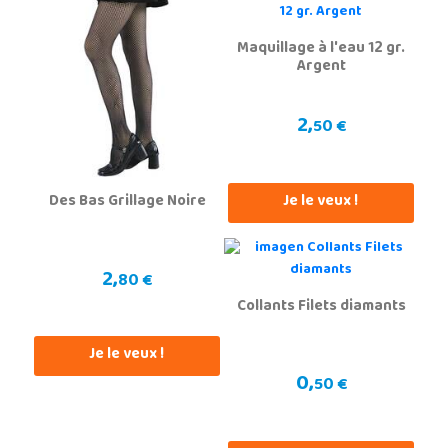
Maquillage à l'eau 12 gr.
Argent
2,
50 €
Je le veux !
Des Bas Grillage Noire
2,
80 €
Collants Filets diamants
Je le veux !
0,
50 €