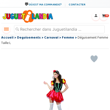
OÙ EST MA COMMANDE?
CONTACTER
←
×
0
Accueil
>
Deguisements
>
Carnaval
>
Femme
>
Déguisement Femme
Taille L