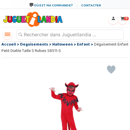
OÙ EST MA COMMANDE?
CONTACTER
←
×
0
Accueil
>
Deguisements
>
Halloween
>
Enfant
>
Déguisement Enfant
Petit Diable Taille S Rubies S8511-S