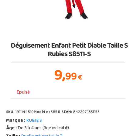
Déguisement Enfant Petit Diable Taille S
Rubies S8511-S
9,
99
€
Epuisé
SKU:
1911144510
Modèle :
S8511-S
EAN:
8422971851153
Marque :
RUBIE'S
Âge :
De 3 à 4 ans (âge indicatif)