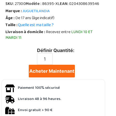
SKU:
27300
Modèle :
86395-XL
EAN:
0204308639546
Marque :
JUGUETILANDIA
Âge :
De 17 ans (âge indicatif)
Taille :
Quelle est ma taille ?
Livraison à domicile :
Recevez entre
LUNDI 10 ET
MARDI 11
Définir Quantité:
Acheter Maintenant
Paiement 100% sécurisé
Livraison 48 à 96 heures.
Envoi gratuit > 90 €