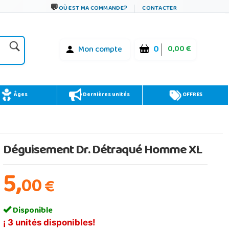
OÙ EST MA COMMANDE?
CONTACTER
0
0,00 €
Mon compte
Âges
Dernières unités
OFFRES
Déguisement Dr. Détraqué Homme XL
5,
00
€
Disponible
¡ 3 unités disponibles!