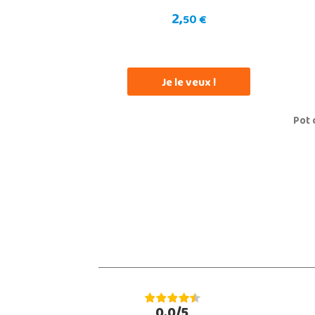
2,
50 €
Je le veux !
Pot 
0,0/5