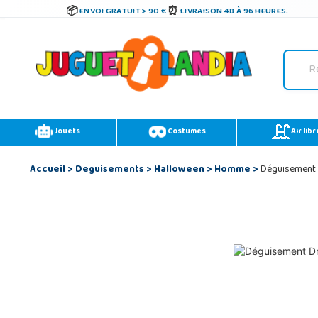
ENVOI GRATUIT > 90 €
LIVRAISON 48 À 96 HEURES.
Jouets
Costumes
Air libr
Accueil
>
Deguisements
>
Halloween
>
Homme
>
Déguisement 