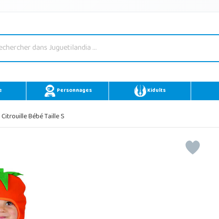
e
Personnages
Kidults
itrouille Bébé Taille S