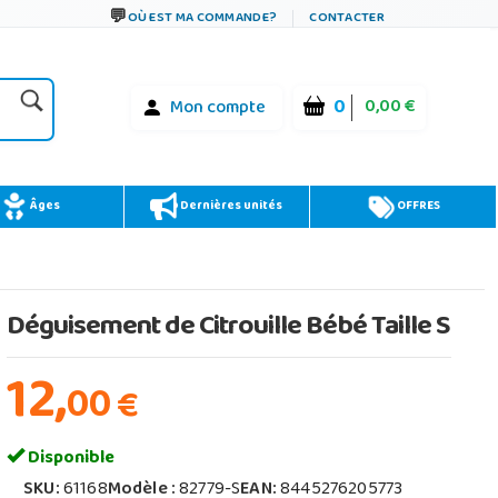
OÙ EST MA COMMANDE?
CONTACTER
0
0,00 €
Mon compte
Âges
Dernières unités
OFFRES
Déguisement de Citrouille Bébé Taille S
12,
00
€
Disponible
SKU:
61168
Modèle :
82779-S
EAN:
8445276205773