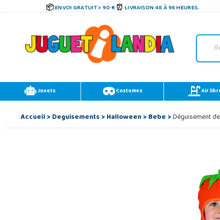
ENVOI GRATUIT > 90 €
LIVRAISON 48 À 96 HEURES.
Jouets
Costumes
Air libr
Accueil
>
Deguisements
>
Halloween
>
Bebe
>
Déguisement de C