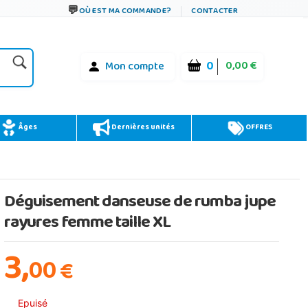
OÙ EST MA COMMANDE?
CONTACTER
0
0,00 €
Mon compte
Âges
Dernières unités
OFFRES
Déguisement danseuse de rumba jupe
rayures femme taille XL
3,
00
€
Epuisé