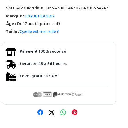
SKU:
41230
Modèle :
86547-XL
EAN:
0204308654747
Marque :
JUGUETILANDIA
Âge :
De 17 ans (âge indicatif)
Taille :
Quelle est ma taille ?
Paiement 100% sécurisé
Livraison 48 à 96 heures.
Envoi gratuit > 90 €