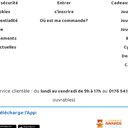
 sécurité
Entrer
Cadeau
okies
s'inscrire
Jou
entialité
Où est ma commande?
Jou
ue
Jou
sements
ctuelles
C
De
C
lundi au vendredi de 9h à 17h
0176 541
rvice clientèle : du
au
ouvrables)
élécharge l'App: