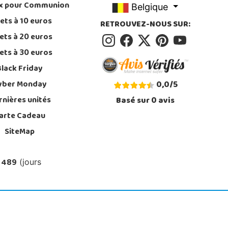
x pour Communion
Belgique
ets à 10 euros
RETROUVEZ-NOUS SUR:
ets à 20 euros
ets à 30 euros
Black Friday
yber Monday
0,0
/
5
rnières unités
Basé sur
0
avis
arte Cadeau
SiteMap
 489
(jours