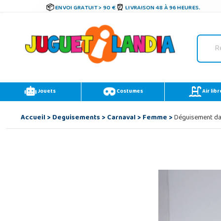
ENVOI GRATUIT > 90 €
LIVRAISON 48 À 96 HEURES.
Jouets
Costumes
Air libr
Accueil
>
Deguisements
>
Carnaval
>
Femme
>
Déguisement dan