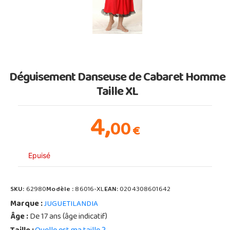
Déguisement Danseuse de Cabaret Homme
Taille XL
4,
00
€
Epuisé
SKU:
62980
Modèle :
86016-XL
EAN:
0204308601642
Marque :
JUGUETILANDIA
Âge :
De 17 ans (âge indicatif)