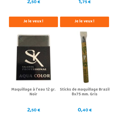
2,
1,
50 €
75 €
Je le veux !
Je le veux !
Maquillage à l'eau 12 gr.
Sticks de maquillage Brazil
Noir
8x75 mm. Gris
2,
0,
50 €
40 €