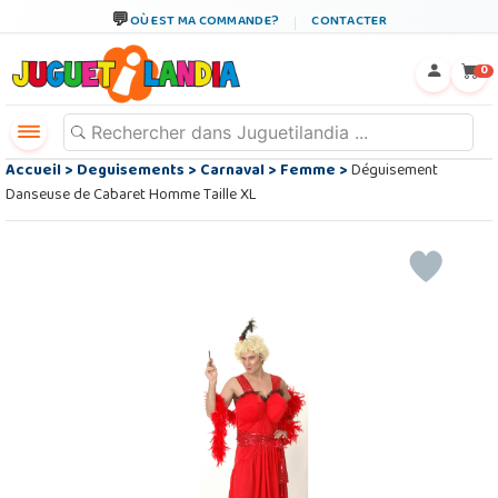
OÙ EST MA COMMANDE?
CONTACTER
←
×
0
Accueil
>
Deguisements
>
Carnaval
>
Femme
>
Déguisement
Danseuse de Cabaret Homme Taille XL