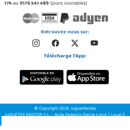
17h
0176 541 489
au
(jours ouvrables)
Retrouvez-nous sur:
Télécharge l'App:
© Copyright 2026 Juguetilandia
JUGUETES PASTOR S.L. - Avda.Federico García Lorca 1 Local 5,
1º, Puerta 6, 03509, Finestrat (Alicante)