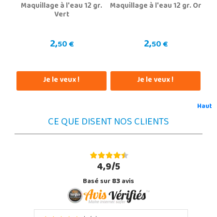
Maquillage à l'eau 12 gr.
Maquillage à l'eau 12 gr. Or
Vert
2,
2,
50 €
50 €
Je le veux !
Je le veux !
Haut
CE QUE DISENT NOS CLIENTS
4,9/5
Basé sur
83
avis