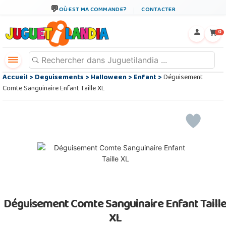
OÙ EST MA COMMANDE?
CONTACTER
←
×
0
Accueil
>
Deguisements
>
Halloween
>
Enfant
>
Déguisement
Comte Sanguinaire Enfant Taille XL
Déguisement Comte Sanguinaire Enfant Taill
XL