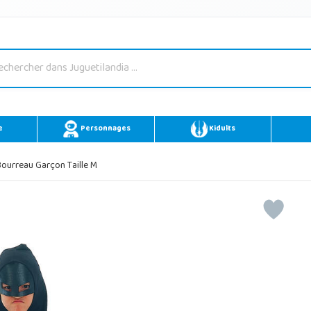
e
Personnages
Kidults
urreau Garçon Taille M