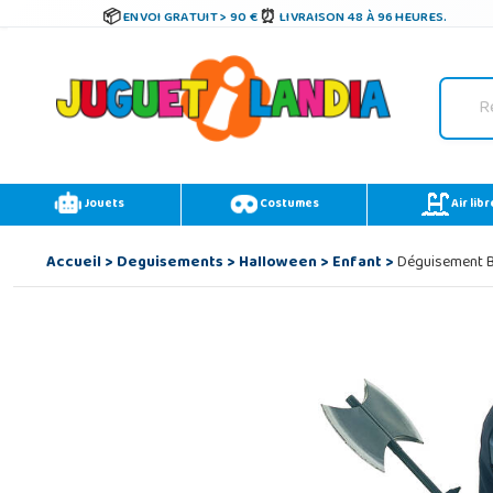
ENVOI GRATUIT > 90 €
LIVRAISON 48 À 96 HEURES.
Jouets
Costumes
Air libr
Accueil
>
Deguisements
>
Halloween
>
Enfant
>
Déguisement Bo