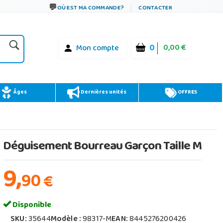
OÙ EST MA COMMANDE?
CONTACTER
0
0,00 €
Mon compte
Âges
Dernières unités
OFFRES
Déguisement Bourreau Garçon Taille M
9,
90
€
Disponible
SKU:
35644
Modèle :
98317-M
EAN:
8445276200426