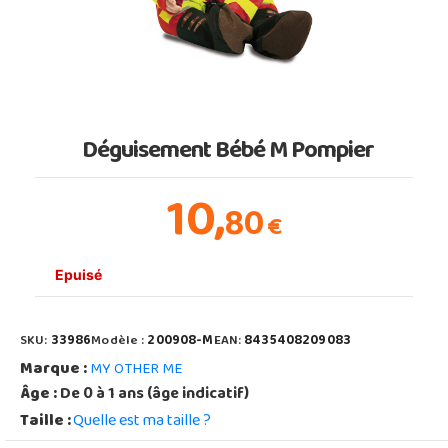
Déguisement Bébé M Pompier
10,
80
€
Epuisé
SKU:
33986
Modèle :
200908-M
EAN:
8435408209083
Marque :
MY OTHER ME
Âge :
De 0 à 1 ans (âge indicatif)
Taille :
Quelle est ma taille ?