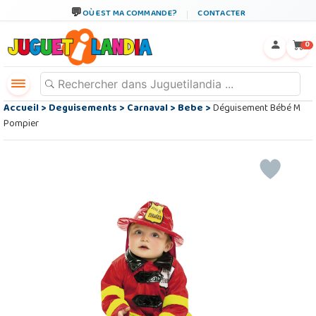
OÙ EST MA COMMANDE?
CONTACTER
←
×
0
Accueil
>
Deguisements
>
Carnaval
>
Bebe
>
Déguisement Bébé M
Pompier