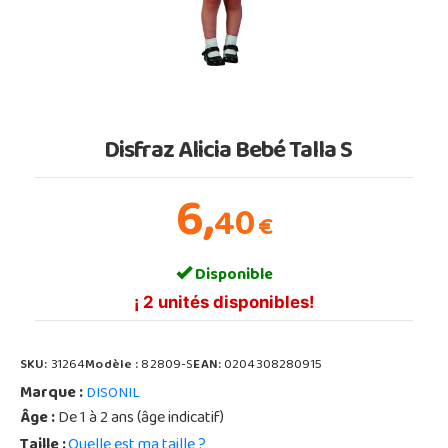
Disfraz Alicia Bebé Talla S
6,
40
€
Disponible
¡ 2 unités disponibles!
SKU:
31264
Modèle :
82809-S
EAN:
0204308280915
Marque :
DISONIL
Âge :
De 1 à 2 ans (âge indicatif)
Taille :
Quelle est ma taille ?