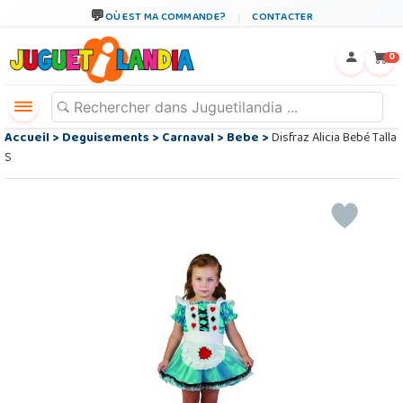
OÙ EST MA COMMANDE?
CONTACTER
←
×
0
Accueil
>
Deguisements
>
Carnaval
>
Bebe
>
Disfraz Alicia Bebé Talla
S