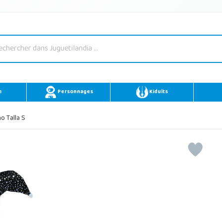
e
Personnages
Kidults
o Talla S