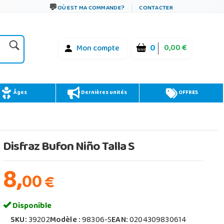
OÙ EST MA COMMANDE?
CONTACTER
0
0,00 €
Mon compte
Âges
Dernières unités
OFFRES
Disfraz Bufon Niño Talla S
8,
00
€
Disponible
SKU:
39202
Modèle :
98306-S
EAN:
0204309830614