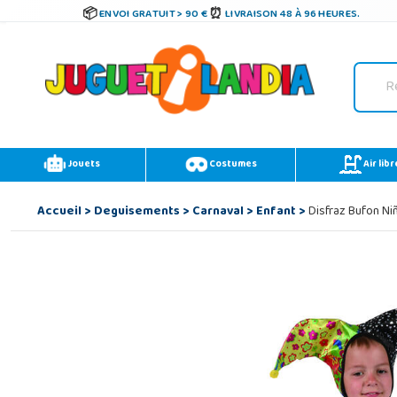
ENVOI GRATUIT > 90 €
LIVRAISON 48 À 96 HEURES.
Jouets
Costumes
Air libr
Accueil
>
Deguisements
>
Carnaval
>
Enfant
>
Disfraz Bufon Niñ