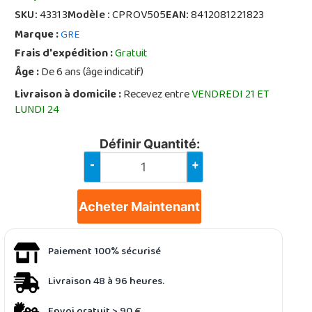
SKU:
43313
Modèle :
CPROV505
EAN:
8412081221823
Marque :
GRE
Frais d'expédition :
Gratuit
Âge :
De 6 ans (âge indicatif)
Livraison à domicile :
Recevez entre
VENDREDI 21 ET
LUNDI 24
Définir Quantité:
-
+
Acheter Maintenant
Paiement 100% sécurisé
Livraison 48 à 96 heures.
Envoi gratuit > 90 €