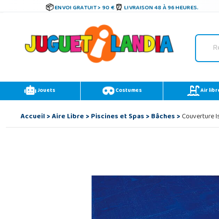
ENVOI GRATUIT > 90 €
LIVRAISON 48 À 96 HEURES.
Jouets
Costumes
Air libr
Accueil
>
Aire Libre
>
Piscines et Spas
>
Bâches
>
Couverture I