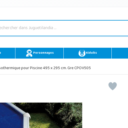
e
Personnages
Kidults
sothermique pour Piscine 495 x 295 cm. Gre CPOV505