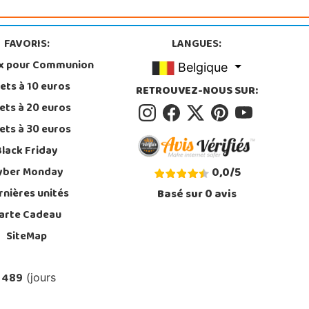
FAVORIS:
LANGUES:
x pour Communion
Belgique
ets à 10 euros
RETROUVEZ-NOUS SUR:
ets à 20 euros
ets à 30 euros
Black Friday
yber Monday
0,0
/
5
rnières unités
Basé sur
0
avis
arte Cadeau
SiteMap
 489
(jours