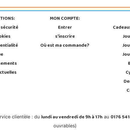
TIONS:
MON COMPTE:
 sécurité
Entrer
Cadeau
okies
s'inscrire
Jou
entialité
Où est ma commande?
Jou
ue
Jou
sements
ctuelles
C
De
C
lundi au vendredi de 9h à 17h
0176 541
rvice clientèle : du
au
ouvrables)