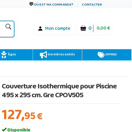
OÙ EST MA COMMANDE?
CONTACTER
0
0,00 €
Mon compte
Âges
Dernières unités
OFFRES
Couverture Isothermique pour Piscine
495 x 295 cm. Gre CPOV505
127,
95
€
Disponible