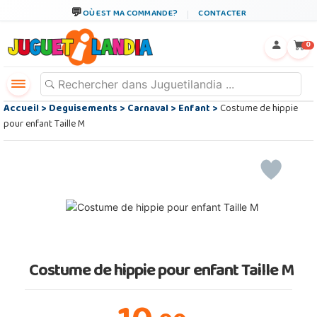
OÙ EST MA COMMANDE?
CONTACTER
←
×
0
Accueil
>
Deguisements
>
Carnaval
>
Enfant
>
Costume de hippie
pour enfant Taille M
Costume de hippie pour enfant Taille M