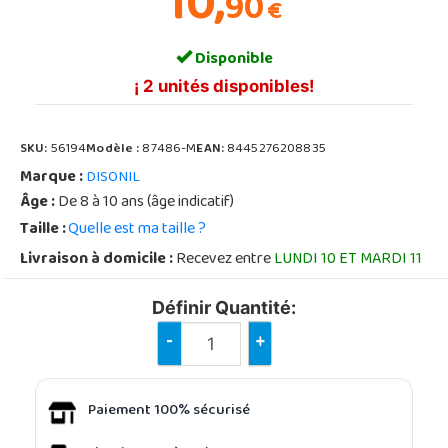
10,
90
€
Disponible
¡ 2 unités disponibles!
SKU:
56194
Modèle :
87486-M
EAN:
8445276208835
Marque :
DISONIL
Âge :
De 8 à 10 ans (âge indicatif)
Taille :
Quelle est ma taille ?
Livraison à domicile :
Recevez entre
LUNDI 10 ET MARDI 11
Définir Quantité:
-
+
Paiement 100% sécurisé