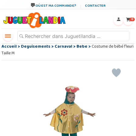
OÙ EST MA COMMANDE?
CONTACTER
←
×
0
Accueil
>
Deguisements
>
Carnaval
>
Bebe
>
Costume de bébé fleuri
Taille M