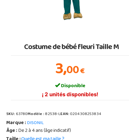
Costume de bébé fleuri Taille M
3,
00
€
Disponible
¡ 2 unités disponibles!
SKU:
63780
Modèle :
82538-L
EAN:
0204308253834
Marque :
DISONIL
Âge :
De 2 à 4 ans (âge indicatif)
Taille :
Quelle est ma taille ?