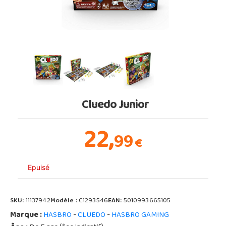
Cluedo Junior
22,
99
€
Epuisé
SKU:
11137942
Modèle :
C1293546
EAN:
5010993665105
Marque :
-
-
HASBRO
CLUEDO
HASBRO GAMING