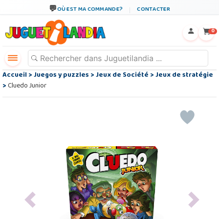
OÙ EST MA COMMANDE?
CONTACTER
←
×
0
Accueil
>
Juegos y puzzles
>
Jeux de Société
>
Jeux de stratégie
>
Cluedo Junior
Previous
Next