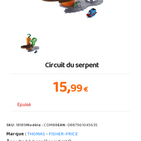
Circuit du serpent
15,
99
€
Epuisé
SKU:
18189
Modèle :
CDM88
EAN:
0887961045635
Marque :
-
THOMAS
FISHER-PRICE