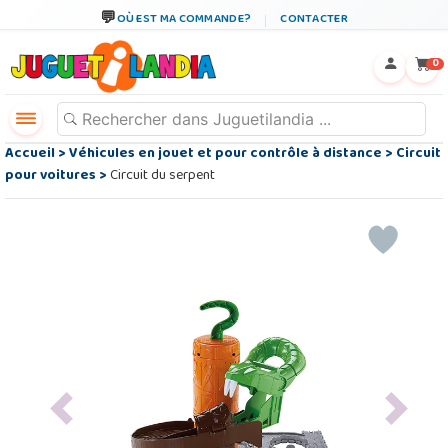
OÙ EST MA COMMANDE?
CONTACTER
←
×
0
Accueil
>
Véhicules en jouet et pour contrôle à distance
>
Circuit
pour voitures
>
Circuit du serpent
Previous
Next