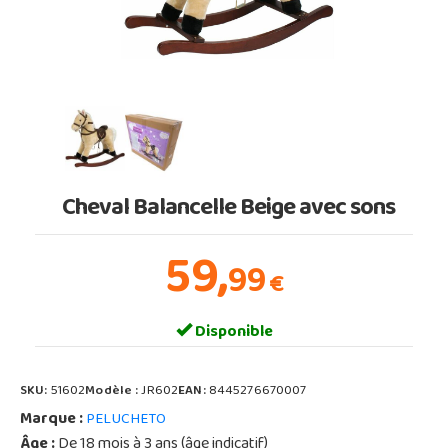
Cheval Balancelle Beige avec sons
59,
99
€
Disponible
SKU:
51602
Modèle :
JR602
EAN:
8445276670007
Marque :
PELUCHETO
Âge :
De 18 mois à 3 ans (âge indicatif)