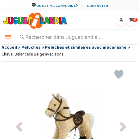
OÙ EST MA COMMANDE?
CONTACTER
←
×
0
Accueil
>
Peluches
>
Peluches et similaires avec mécanisme
>
Cheval Balancelle Beige avec sons
Previous
Next