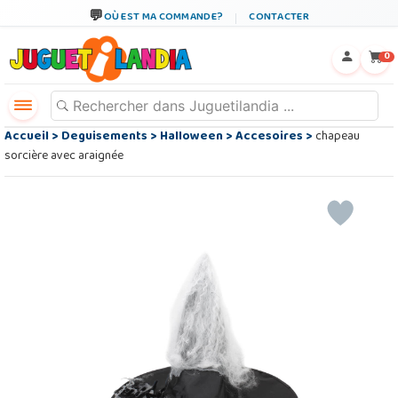
OÙ EST MA COMMANDE?
CONTACTER
←
×
0
Accueil
>
Deguisements
>
Halloween
>
Accesoires
>
chapeau
sorcière avec araignée