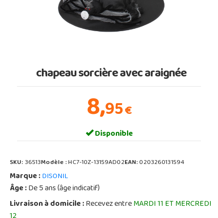
chapeau sorcière avec araignée
8,
95
€
Disponible
SKU:
36513
Modèle :
HC7-10Z-13159AD02
EAN:
0203260131594
Marque :
DISONIL
Âge :
De 5 ans (âge indicatif)
Livraison à domicile :
Recevez entre
MARDI 11 ET MERCREDI
12