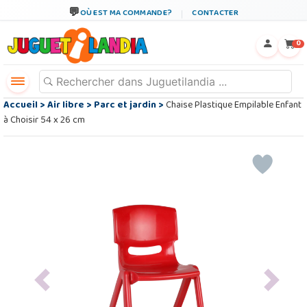
OÙ EST MA COMMANDE?
CONTACTER
←
×
0
Accueil
>
Air libre
>
Parc et jardin
>
Chaise Plastique Empilable Enfant
à Choisir 54 x 26 cm
Previous
Next