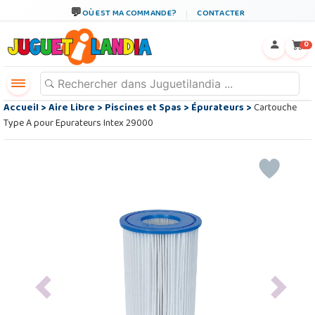
OÙ EST MA COMMANDE?
CONTACTER
←
×
0
Accueil
>
Aire Libre
>
Piscines et Spas
>
Épurateurs
>
Cartouche
Type A pour Epurateurs Intex 29000
Previous
Next