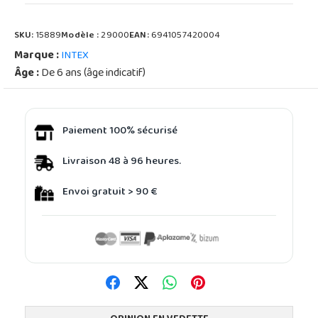
SKU:
15889
Modèle :
29000
EAN:
6941057420004
Marque :
INTEX
Âge :
De 6 ans (âge indicatif)
Paiement 100% sécurisé
Livraison 48 à 96 heures.
Envoi gratuit > 90 €