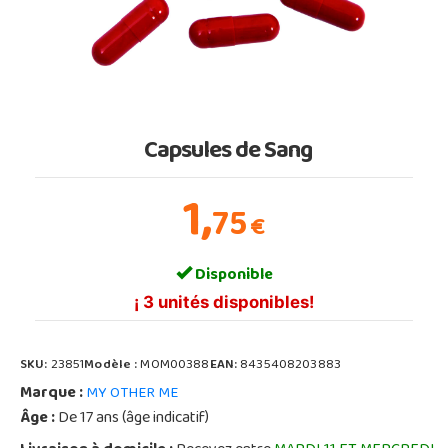
Capsules de Sang
1,
75
€
Disponible
¡ 3 unités disponibles!
SKU:
23851
Modèle :
MOM00388
EAN:
8435408203883
Marque :
MY OTHER ME
Âge :
De 17 ans (âge indicatif)