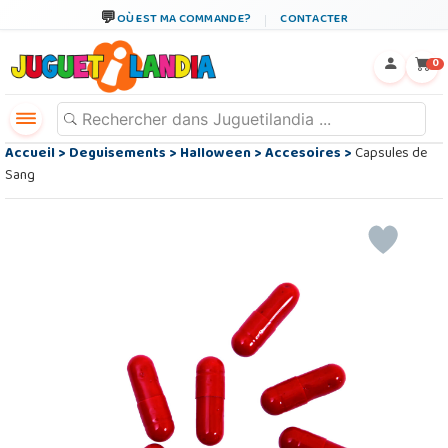
OÙ EST MA COMMANDE?
CONTACTER
←
×
0
Accueil
>
Deguisements
>
Halloween
>
Accesoires
>
Capsules de
Sang