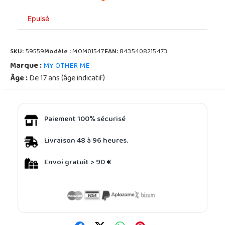
Epuisé
SKU:
59559
Modèle :
MOM01547
EAN:
8435408215473
Marque :
MY OTHER ME
Âge :
De 17 ans (âge indicatif)
Paiement 100% sécurisé
Livraison 48 à 96 heures.
Envoi gratuit > 90 €