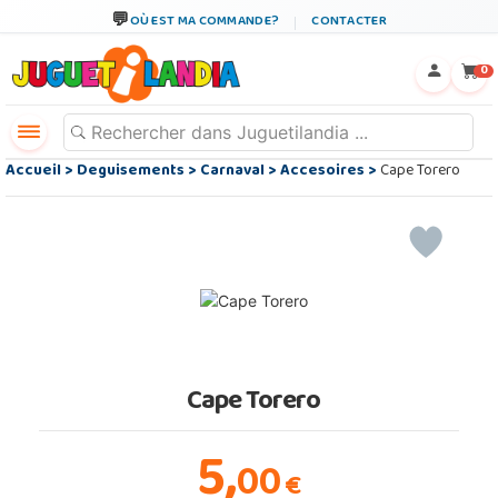
OÙ EST MA COMMANDE?
CONTACTER
←
×
0
Accueil
>
Deguisements
>
Carnaval
>
Accesoires
>
Cape Torero
Cape Torero
5,
00
€