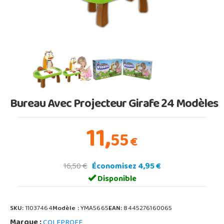
Bureau Avec Projecteur Girafe 24 Modèles
11,
55
€
16,50 €
Économisez 4,95 €
Disponible
SKU:
11037464
Modèle :
YMA5665
EAN:
8445276160065
Marque :
COLEPROFE