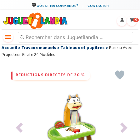
OÙ EST MA COMMANDE?
CONTACTER
←
×
0
Accueil
>
Travaux manuels
>
Tableaux et pupitres
>
Bureau Avec
Projecteur Girafe 24 Modèles
RÉDUCTIONS DIRECTES DE 30 %
Previous
Next