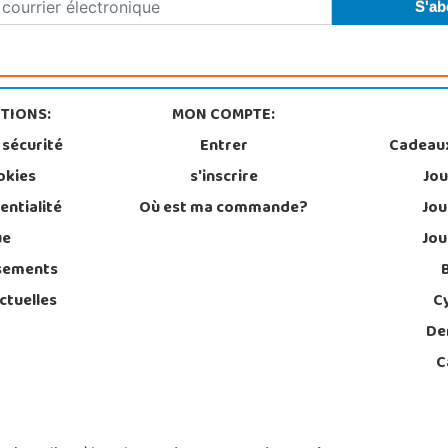
TIONS:
MON COMPTE:
 sécurité
Entrer
Cadeau
okies
s'inscrire
Jou
entialité
Où est ma commande?
Jou
ue
Jou
sements
ctuelles
C
De
C