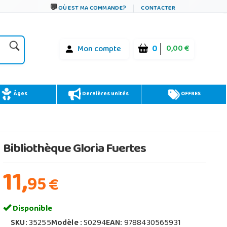
OÙ EST MA COMMANDE?
CONTACTER
0
0,00 €
Mon compte
Âges
Dernières unités
OFFRES
Bibliothèque Gloria Fuertes
11,
95
€
Disponible
SKU:
35255
Modèle :
S0294
EAN:
9788430565931