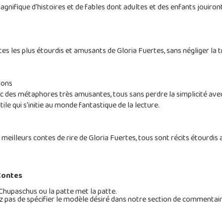
nifique d'histoires et de fables dont adultes et des enfants jouiront 
s les plus étourdis et amusants de Gloria Fuertes, sans négliger la t
sons
des métaphores très amusantes, tous sans perdre la simplicité avec cel
tile qui s'initie au monde fantastique de la lecture.
illeurs contes de rire de Gloria Fuertes, tous sont récits étourdis ave
 Contes
 Chupaschus ou la patte met la patte.
pas de spécifier le modèle désiré dans notre section de commentaire