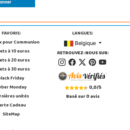
FAVORIS:
LANGUES:
x pour Communion
Belgique
ets à 10 euros
RETROUVEZ-NOUS SUR:
ets à 20 euros
ets à 30 euros
Black Friday
yber Monday
0,0
/
5
rnières unités
Basé sur
0
avis
arte Cadeau
SiteMap