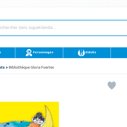
e
Personnages
Kidults
nts
>
Bibliothèque Gloria Fuertes