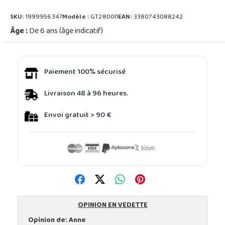
SKU:
1999956347
Modèle :
GT2800I1
EAN:
3380743088242
Âge :
De 6 ans (âge indicatif)
Paiement 100% sécurisé
Livraison 48 à 96 heures.
Envoi gratuit > 90 €
OPINION EN VEDETTE
Opinion de:
Anne