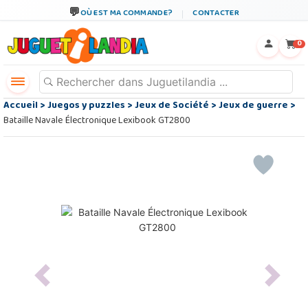
OÙ EST MA COMMANDE?
CONTACTER
←
×
0
Accueil
>
Juegos y puzzles
>
Jeux de Société
>
Jeux de guerre
>
Bataille Navale Électronique Lexibook GT2800
Previous
Next