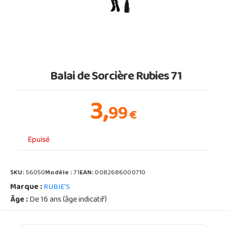
Balai de Sorcière Rubies 71
3,
99
€
Epuisé
SKU:
56050
Modèle :
71
EAN:
0082686000710
Marque :
RUBIE'S
Âge :
De 16 ans (âge indicatif)