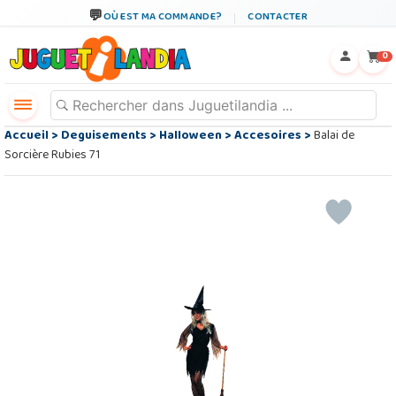
OÙ EST MA COMMANDE?
CONTACTER
←
×
0
Accueil
>
Deguisements
>
Halloween
>
Accesoires
>
Balai de
Sorcière Rubies 71