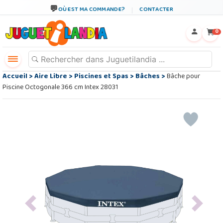
OÙ EST MA COMMANDE?
CONTACTER
←
×
0
Accueil
>
Aire Libre
>
Piscines et Spas
>
Bâches
>
Bâche pour
Piscine Octogonale 366 cm Intex 28031
Previous
Next