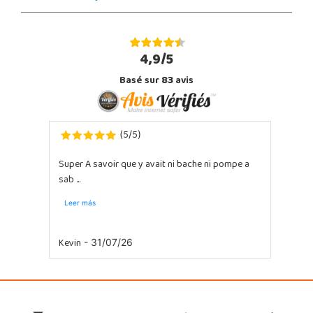
4,9/5
Basé sur
83
avis
5
5
(
/
)
Super A savoir que y avait ni bache ni pompe a
sab ...
Leer más
Kevin
- 31/07/26