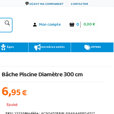
OÙ EST MA COMMANDE?
CONTACTER
0
0,00 €
Mon compte
Âges
Dernières unités
OFFRES
Bâche Piscine Diamètre 300 cm
6,
95
€
Epuisé