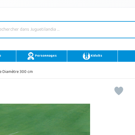
e
Personnages
Kidults
e Diamètre 300 cm