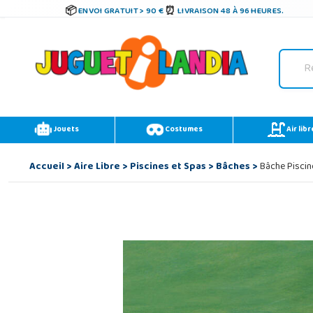
ENVOI GRATUIT > 90 €
LIVRAISON 48 À 96 HEURES.
Jouets
Costumes
Air libr
Accueil
>
Aire Libre
>
Piscines et Spas
>
Bâches
>
Bâche Piscin