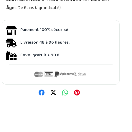
SKU:
13336
Modèle :
AC90451
EAN:
6946448804517
Âge :
De 6 ans (âge indicatif)
Paiement 100% sécurisé
Livraison 48 à 96 heures.
Envoi gratuit > 90 €