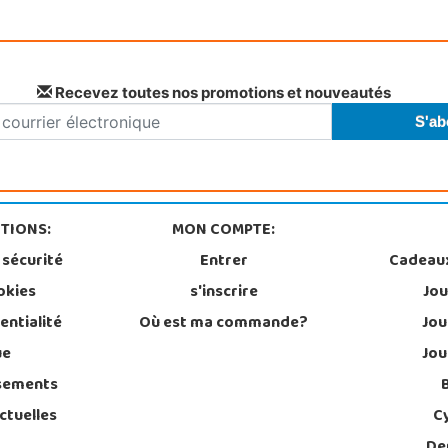
Recevez toutes nos promotions et nouveautés
TIONS:
MON COMPTE:
 sécurité
Entrer
Cadeau
okies
s'inscrire
Jou
entialité
Où est ma commande?
Jou
ue
Jou
sements
ctuelles
C
De