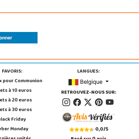
FAVORIS:
LANGUES:
x pour Communion
Belgique
ets à 10 euros
RETROUVEZ-NOUS SUR:
ets à 20 euros
ets à 30 euros
Black Friday
yber Monday
0,0
/
5
rnières unités