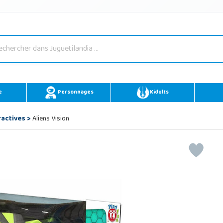
e
Personnages
Kidults
ractives
>
Aliens Vision