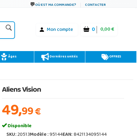
OÙ EST MA COMMANDE?
CONTACTER
0
0,00 €
Mon compte
Âges
Dernières unités
OFFRES
Aliens Vision
49,
99
€
Disponible
SKU:
20513
Modèle :
95144
EAN:
8421134095144