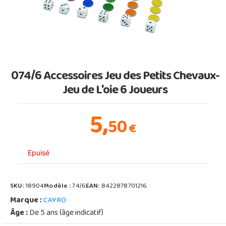
074/6 Accessoires Jeu des Petits Chevaux-
Jeu de L'oie 6 Joueurs
5,
50
€
Epuisé
SKU:
18904
Modèle :
74/6
EAN:
8422878701216
Marque :
CAYRO
Âge :
De 5 ans (âge indicatif)