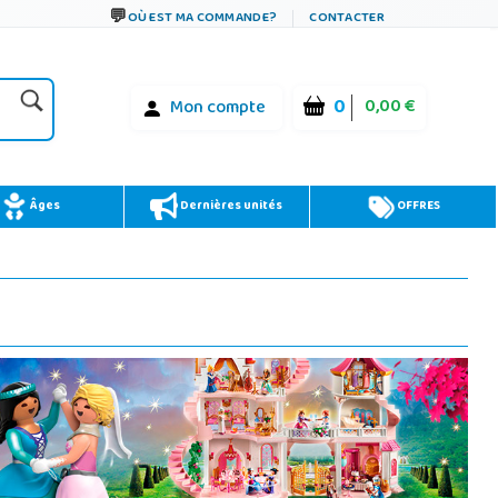
OÙ EST MA COMMANDE?
CONTACTER
0
0,00 €
Mon compte
Âges
Dernières unités
OFFRES