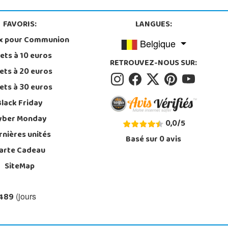
FAVORIS:
LANGUES:
x pour Communion
Belgique
ets à 10 euros
RETROUVEZ-NOUS SUR:
ets à 20 euros
ets à 30 euros
Black Friday
yber Monday
0,0
/
5
rnières unités
Basé sur
0
avis
arte Cadeau
SiteMap
 489
(jours