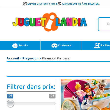
ENVOI GRATUIT > 90 €
LIVRAISON 48 À 96 HEURES.
Jouets
Costumes
Air libr
Accueil
>
Playmobil
>
Playmobil Princess
Filtrer dans prix:
0€
0€