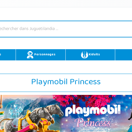
e
Personnages
Kidults
Playmobil Princess