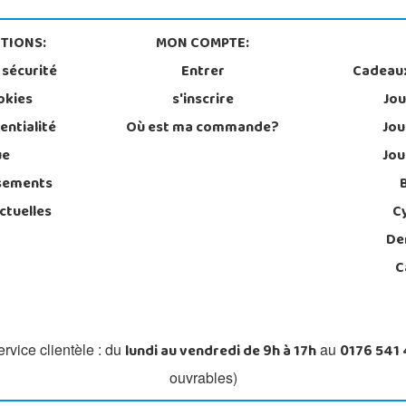
TIONS:
MON COMPTE:
 sécurité
Entrer
Cadeau
okies
s'inscrire
Jou
entialité
Où est ma commande?
Jou
ue
Jou
sements
ctuelles
C
De
C
lundi au vendredi de 9h à 17h
0176 541
rvice clientèle : du
au
ouvrables)