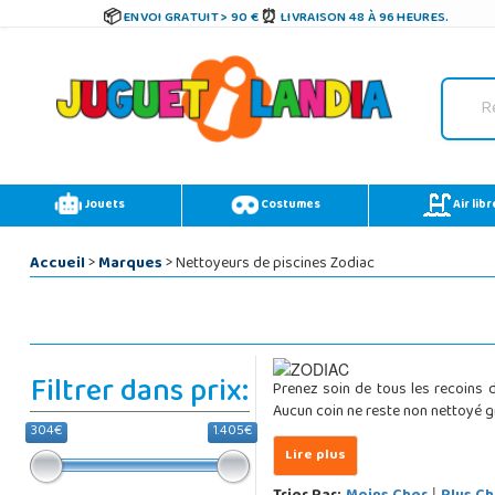
ENVOI GRATUIT > 90 €
LIVRAISON 48 À 96 HEURES.
Jouets
Costumes
Air libr
Accueil
>
Marques
> Nettoyeurs de piscines Zodiac
Filtrer dans prix:
Prenez soin de tous les recoins d
Aucun coin ne reste non nettoyé g
304€
1.405€
|