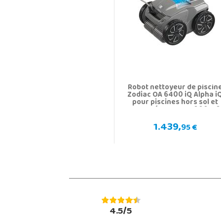
Robot nettoyeur de piscin
Zodiac OA 6400 iQ Alpha i
pour piscines hors sol et
enterrées Gre WR000516
1.439,
95 €
4.5/5