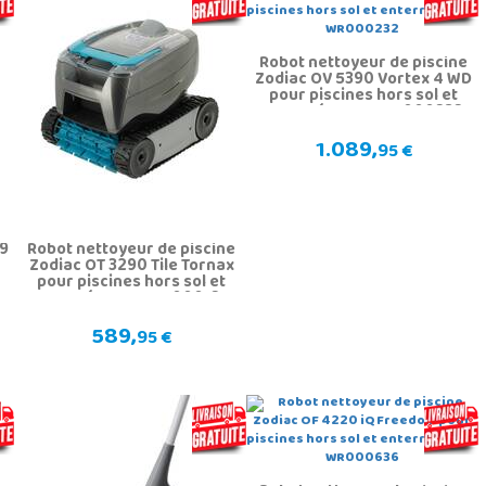
Robot nettoyeur de piscine
Zodiac OV 5390 Vortex 4 WD
pour piscines hors sol et
enterrées Gre WR000232
1.089,
95 €
X9
Robot nettoyeur de piscine
Zodiac OT 3290 Tile Tornax
pour piscines hors sol et
enterrées Gre WR000127
589,
95 €