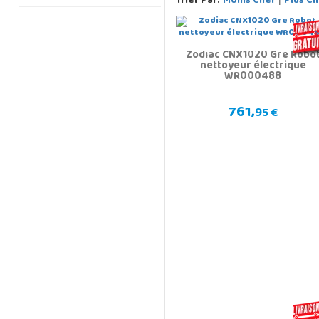
Trier Par:
Moins Cher
Plus Ch
Zodiac CNX1020 Gre Robo
nettoyeur électrique
WR000488
761,
95 €