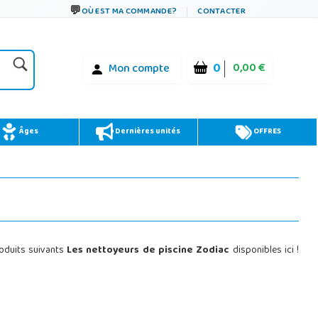
OÙ EST MA COMMANDE?
CONTACTER
0
0,00 €
Mon compte
Âges
Dernières unités
OFFRES
roduits suivants
Les nettoyeurs de piscine Zodiac
disponibles ici !