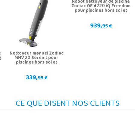
Robot nettoyeur de piscine
Zodiac OF 4220 iQ Freedom
pour piscines hors sol et
enterrées Gre WR000636
939,
95 €
e
Nettoyeur manuel Zodiac
Q
MHV 20 Serenit pour
piscines hors sol et
enterrées Gre 77943
339,
95 €
CE QUE DISENT NOS CLIENTS