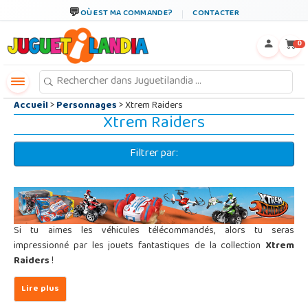
←
×
OÙ EST MA COMMANDE?
CONTACTER
0
Accueil
>
Personnages
> Xtrem Raiders
Xtrem Raiders
Filtrer par:
Si tu aimes les véhicules télécommandés, alors tu seras
impressionné par les jouets fantastiques de la collection
Xtrem
Raiders
!