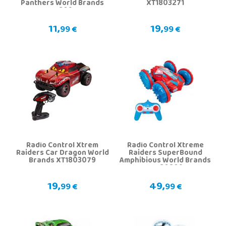
Panthers World Brands
XT1803271
XT180911
11,
19,
99 €
99 €
Radio Control Xtrem
Radio Control Xtreme
Raiders Car Dragon World
Raiders SuperBound
Brands XT1803079
Amphibious World Brands
XT180809
19,
49,
99 €
99 €