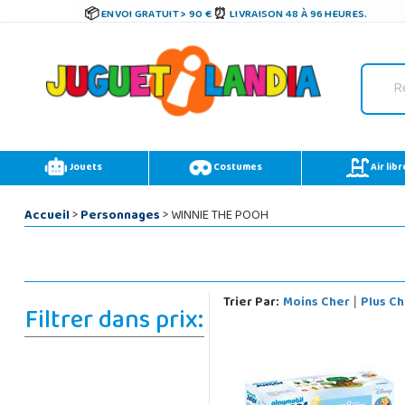
ENVOI GRATUIT > 90 €
LIVRAISON 48 À 96 HEURES.
Jouets
Costumes
Air libr
Accueil
>
Personnages
> WINNIE THE POOH
Trier Par:
Moins Cher
Plus Ch
|
Filtrer dans prix: