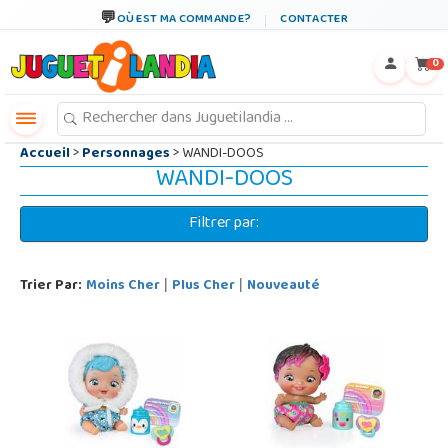
←
×
OÙ EST MA COMMANDE?
CONTACTER
0
Accueil
>
Personnages
> WANDI-DOOS
WANDI-DOOS
Filtrer par:
Trier Par:
Moins Cher
Plus Cher
Nouveauté
|
|