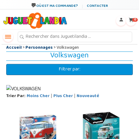
←
×
OÙ EST MA COMMANDE?
CONTACTER
0
Accueil
>
Personnages
> Volkswagen
Volkswagen
Filtrer par:
Trier Par:
Moins Cher
Plus Cher
Nouveauté
|
|