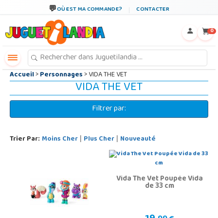
←
×
OÙ EST MA COMMANDE?
CONTACTER
0
Accueil
>
Personnages
> VIDA THE VET
VIDA THE VET
Filtrer par:
Trier Par:
Moins Cher
Plus Cher
Nouveauté
|
|
Vida The Vet Poupée Vida
de 33 cm