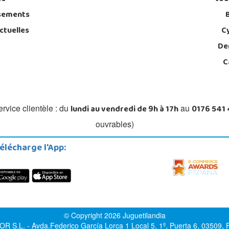
sements
ctuelles
C
De
C
lundi au vendredi de 9h à 17h
0176 541
rvice clientèle : du
au
ouvrables)
élécharge l'App:
© Copyright 2026 Juguetilandia
.L. - Avda.Federico García Lorca 1 Local 5, 1º, Puerta 6, 03509, Fi