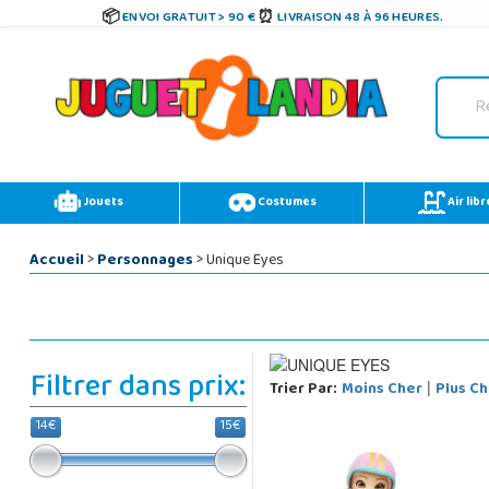
ENVOI GRATUIT > 90 €
LIVRAISON 48 À 96 HEURES.
Jouets
Costumes
Air libr
Accueil
>
Personnages
> Unique Eyes
Filtrer dans prix:
Trier Par:
Moins Cher
Plus Ch
|
14€
15€