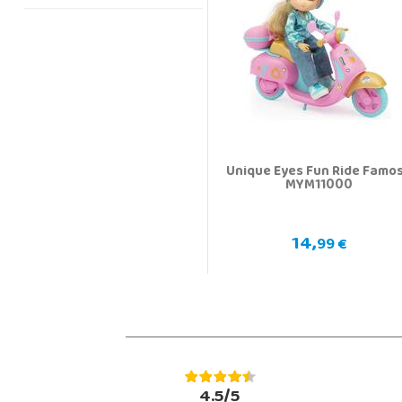
Unique Eyes Fun Ride Famo
MYM11000
14,
99 €
4.5/5