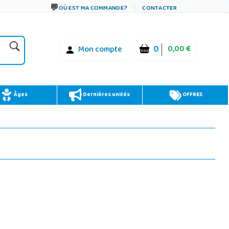
OÙ EST MA COMMANDE?
CONTACTER
0
0,00 €
Mon compte
Âges
Dernières unités
OFFRES