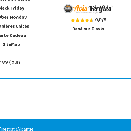
Black Friday
yber Monday
0,0
/
5
rnières unités
Basé sur
0
avis
arte Cadeau
SiteMap
 489
(jours
nestrat (Alicante)