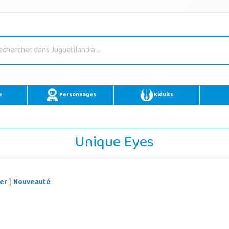
e
Personnages
Kidults
Unique Eyes
er
Nouveauté
|