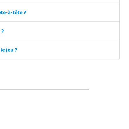
ête-à-tête ?
 ?
le jeu ?