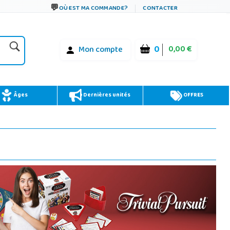
OÙ EST MA COMMANDE?
CONTACTER
0
0,00 €
Mon compte
Âges
Dernières unités
OFFRES