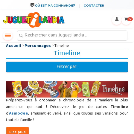
←
×
OÙ EST MA COMMANDE?
CONTACTER
0
Accueil
>
Personnages
> Timeline
Timeline
Filtrer par:
Préparez-vous à ordonner la chronologie de la manière la plus
amusante qui soit ! Découvrez le jeu de cartes
Timeline
d'
Asmodee
, amusant et varié, ainsi que toutes ses versions pour
toute la famille !