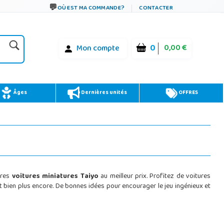
OÙ EST MA COMMANDE?
CONTACTER
0
0,00 €
Mon compte
Âges
Dernières unités
OFFRES
ures
voitures miniatures Taiyo
au meilleur prix. Profitez de voitures
 bien plus encore. De bonnes idées pour encourager le jeu ingénieux et