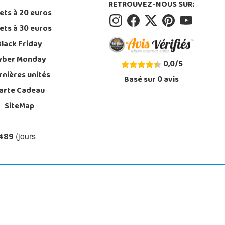
RETROUVEZ-NOUS SUR:
ets à 20 euros
ets à 30 euros
Black Friday
yber Monday
0,0
/
5
rnières unités
Basé sur
0
avis
arte Cadeau
SiteMap
 489
(jours