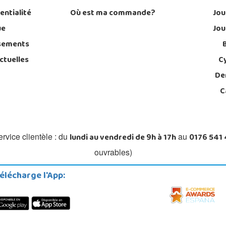
entialité
Où est ma commande?
Jou
ue
Jou
sements
ctuelles
C
De
C
lundi au vendredi de 9h à 17h
0176 541
rvice clientèle : du
au
ouvrables)
élécharge l'App: