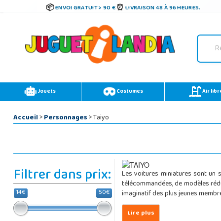
ENVOI GRATUIT > 90 €
LIVRAISON 48 À 96 HEURES.
Jouets
Costumes
Air libr
Accueil
>
Personnages
> Taiyo
Filtrer dans prix:
Les voitures miniatures sont un 
télécommandées, de modèles réduit
14€
50€
imaginatif des plus jeunes membre