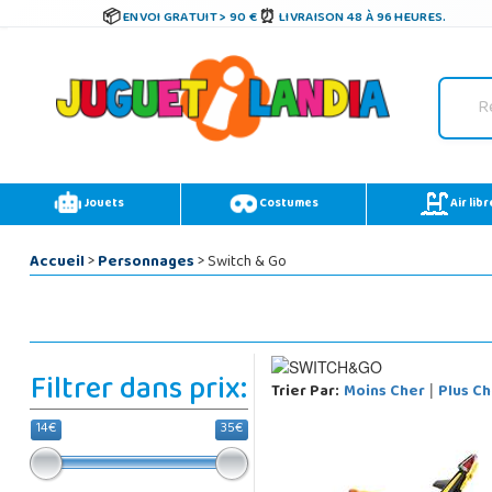
ENVOI GRATUIT > 90 €
LIVRAISON 48 À 96 HEURES.
Jouets
Costumes
Air libr
Accueil
>
Personnages
> Switch & Go
Filtrer dans prix:
Trier Par:
Moins Cher
Plus Ch
|
14€
35€