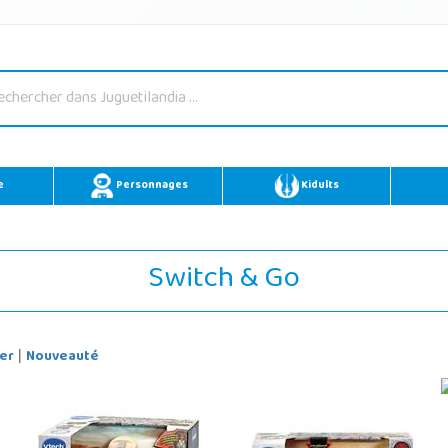
e
Personnages
Kidults
Switch & Go
er
Nouveauté
|