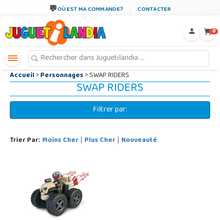
←
×
OÙ EST MA COMMANDE?
CONTACTER
0
Accueil
>
Personnages
> SWAP RIDERS
SWAP RIDERS
Filtrer par:
Trier Par:
Moins Cher
Plus Cher
Nouveauté
|
|