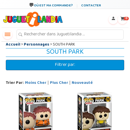
←
×
OÙ EST MA COMMANDE?
CONTACTER
0
Accueil
>
Personnages
> SOUTH PARK
SOUTH PARK
Filtrer par:
Trier Par:
Moins Cher
Plus Cher
Nouveauté
|
|